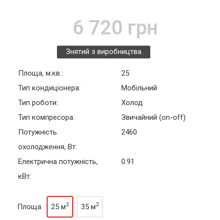
6 720 грн
Знятий з виробництва
Площа, м.кв.:
25
Тип кондиціонера:
Мобільний
Тип роботи:
Холод
Тип компресора:
Звичайний (on-off)
Потужність
2460
охолодження, Вт:
Електрична потужність,
0.91
кВт:
2
2
Площа
25 м
35 м