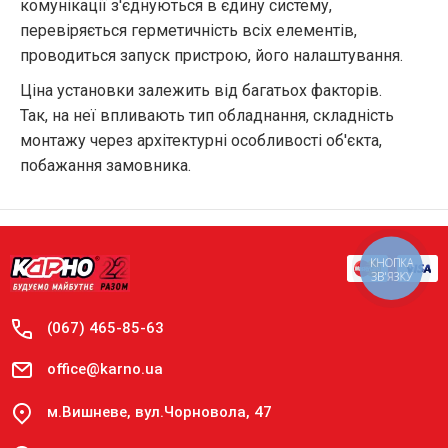
комунікації з'єднуються в єдину систему,
перевіряється герметичність всіх елементів,
проводиться запуск пристрою, його налаштування.
Ціна установки залежить від багатьох факторів.
Так, на неї впливають тип обладнання, складність
монтажу через архітектурні особливості об'єкта,
побажання замовника.
КНОПКА
ЗВ'ЯЗКУ
(067) 465-85-63
office@karno.ua
м.Вишневе, вул.Чорновола, 47