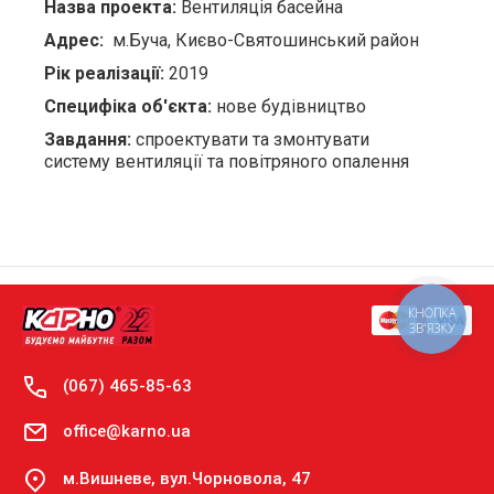
Назва проекта:
Вентиляція басейна
Адрес:
м.Буча, Києво-Святошинський район
Рік реалізації:
2019
Специфіка об'єкта:
нове будівництво
Завдання:
спроектувати та змонтувати
систему вентиляції та повітряного опалення
КНОПКА
ЗВ'ЯЗКУ
(067) 465-85-63
office@karno.ua
м.Вишневе, вул.Чорновола, 47