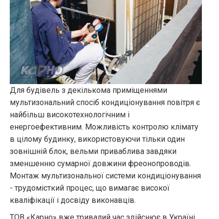
Для будівель з декількома приміщеннями
мультизональний спосіб кондиціонування повітря є
найбільш високотехнологічним і
енергоефективним. Можливість контролю клімату
в цілому будинку, використовуючи тільки один
зовнішній блок, вельми приваблива завдяки
зменшенню сумарної довжини фреонопроводів.
Монтаж мультизональної системи кондиціонування
- трудомісткий процес, що вимагає високої
кваліфікації і досвіду виконавців.
ТОВ «Карно» вже тривалий час здійснює в Україні