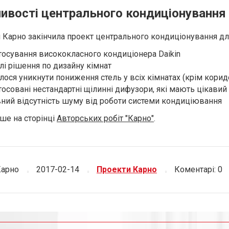
ивості центрального кондиціонування 
 Карно закінчила проект центрального кондиціонування для
тосування висококласного кондиціонера Daikin
лі рішення по дизайну кімнат
лося уникнути пониження стель у всіх кімнатах (крім корид
тосовані нестандартні щілинні дифузори, які мають цікавий 
ний відсутність шуму від роботи системи кондиціювання
ше на сторінці
Авторських робіт "Карно"
.
Карно
2017-02-14
Проекти Карно
Коментарі: 0