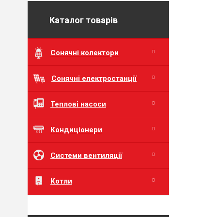
Каталог товарів
Cонячні колектори
Cонячні електростанції
Теплові насоси
Кондиціонери
Cистеми вентиляції
Котли