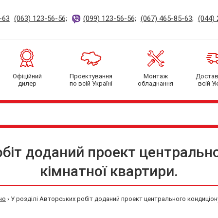
-63
(063) 123-56-56;
(099) 123-56-56;
(067) 465-85-63;
(044) 
Офіційний
Проектування
Монтаж
Доста
дилер
по всій Україні
обладнання
всій Ук
обіт доданий проект центральн
кімнатної квартири.
но
›
У розділі Авторських робіт доданий проект центрального кондиціону