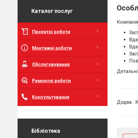
Особл
Каталог послуг
Компанія
Проектні роботи
Зас
Вда
Вда
Монтажні роботи
Зас
Пов
Обслуговування
Детальні
Ремонтні роботи
Консультування
Додав :
Бібліотека