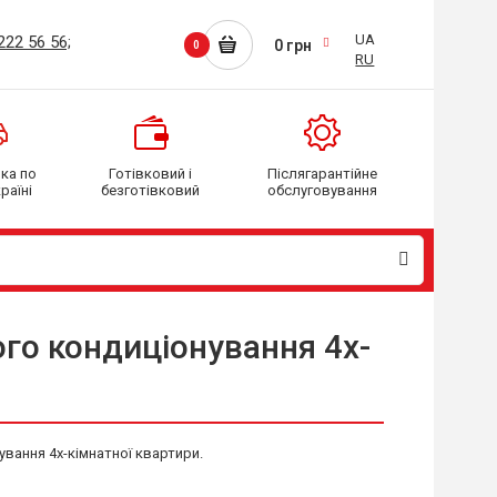
UA
222 56 56;
0 грн
0
RU
вка
по
Готівковий і
Післягарантійне
раїні
безготівковий
обслуговування
ого кондиціонування 4х-
вання 4х-кімнатної квартири.