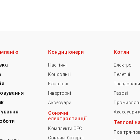
омпанію
Кондиціонери
Котли
вка
Настінні
Електро
а
Консольні
Пелетні
ія
Канальні
Твердопали
говування
Інверторні
Газові
ж
Аксесуари
Промислов
тування
Аксесуари к
Cонячні
електростанції
роботи
Теплові н
Комплекти СЕС
Повітря-пов
Сонячні батареї