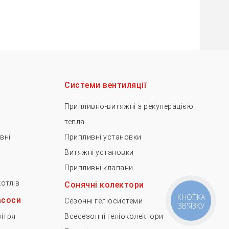
Системи вентиляції
Припливно-витяжні з рекуперацією
тепла
вні
Припливні установки
Витяжні установки
і
Припливні клапани
отлів
Сонячні колектори
КНОПКА
асоси
Сезонні геліосистеми
ЗВ'ЯЗКУ
ітря
Всесезонні геліоколектори