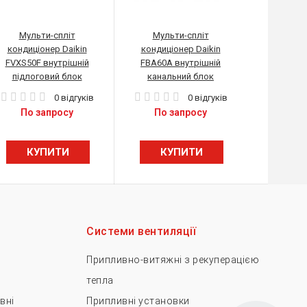
Мульти-спліт
Мульти-спліт
кондиціонер Daikin
кондиціонер Daikin
FVXS50F внутрішній
FBA60A внутрішній
підлоговий блок
канальний блок
0 відгуків
0 відгуків
По запросу
По запросу
КУПИТИ
КУПИТИ
Системи вентиляції
Припливно-витяжні з рекуперацією
тепла
вні
Припливні установки