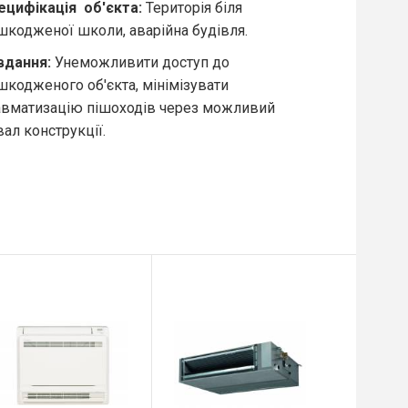
ецифікація об'єкта:
Територія біля
шкодженої школи, аварійна будівля.
вдання
:
Унеможливити доступ до
шкодженого об'єкта, мінімізувати
авматизацію пішоходів через можливий
ал конструкції.