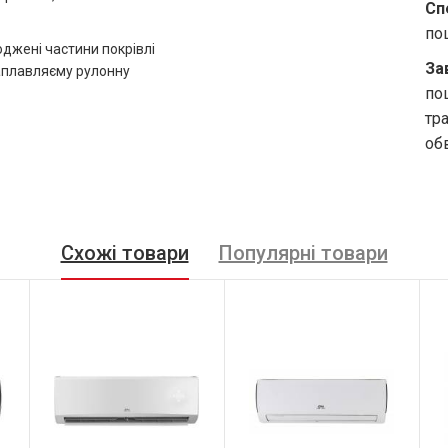
Сп
по
джені частини покрівлі
За
наплавляєму рулонну
по
тр
обв
Схожі товари
Популярні товари