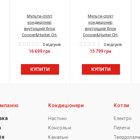
Мульти-спліт
Мульти-спліт
кондиціонер
кондиціонер
внутрішній блок
внутрішній блок
Cooper&Hunter CH-
Cooper&Hunter CH-
S18FTXE-NG(I)
S18FTXQ-NG(I)
0 відгуків
0 відгуків
16 699 грн
15 799 грн
КУПИТИ
КУПИТИ
омпанію
Кондиціонери
Котли
вка
Настінні
Електро
а
Консольні
Пелетні
ія
Канальні
Твердопали