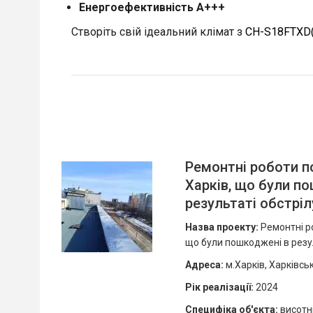
Енергоефективність A+++
Створіть свій ідеальний клімат з
CH-S18FTXD(
Ремонтні роботи по
Харків, що були п
результаті обстріл
Назва проекту:
Ремонтні ро
що були пошкоджені в резул
Адреса:
м.Харків, Харківськ
Рік реалізації
:
2024
Специфіка об'єкта
:
висотні