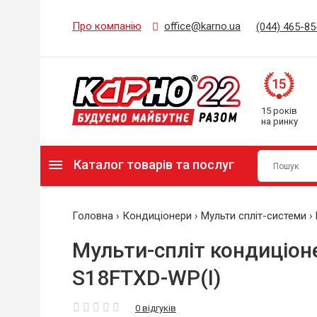
Про компанію
office@karno.ua
(044) 465-85
15 років
на ринку
Каталог товарів та послуг
Головна
›
Кондиціонери
›
Мульти спліт-системи
›
Мульти-спліт кондиціон
S18FTXD-WP(I)
0 відгуків