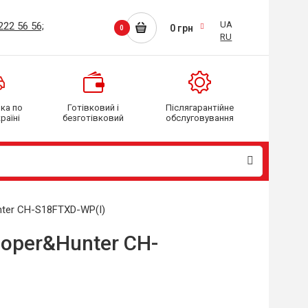
UA
222 56 56;
0 грн
0
RU
вка
по
Готівковий і
Післягарантійне
раїні
безготівковий
обслуговування
nter CH-S18FTXD-WP(I)
ooper&Hunter CH-