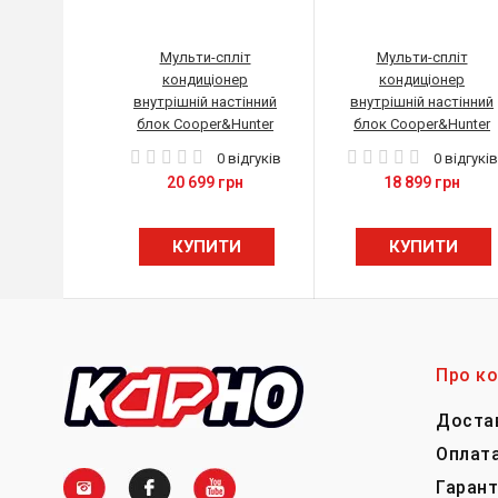
Мульти-спліт
Мульти-спліт
кондиціонер
кондиціонер
внутрішній настінний
внутрішній настінний
блок Cooper&Hunter
блок Cooper&Hunter
"SUPREME
CH-S09FTXD-BL(I)
0 відгуків
0 відгуків
CONTINENTAL" CH-
20 699 грн
18 899 грн
S18FTXAL-BL(I)
КУПИТИ
КУПИТИ
Про к
Доста
Оплат
Гарант