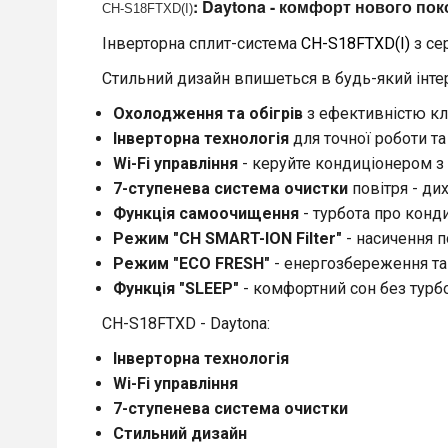
: Daytona - комфорт нового пок
CH-S18FTXD(I)
Інверторна сплит-система
CH-S18FTXD(I)
з се
Стильний дизайн
впишеться в будь-який інтер
Охолодження та обігрів
з ефективністю к
Інверторна технологія
для точної роботи та
Wi-Fi управління
- керуйте кондиціонером з 
7-ступенева система очистки
повітря - ди
Функція самоочищення
- турбота про конд
Режим "CH SMART-ION Filter"
- насичення п
Режим "ECO FRESH"
- енергозбереження та 
Функція "SLEEP"
- комфортний сон без турбо
CH-S18FTXD
- Daytona:
Інверторна технологія
Wi-Fi управління
7-ступенева система очистки
Стильний дизайн