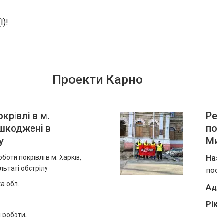
I)
!
Проекти Карно
крівлі в м.
Ре
ошкоджені в
по
у
Ми
боти покрівлі в м. Харків,
На
ьтаті обстрілу
пос
а обл.
Ад
Рік
 роботи,