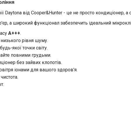
оління
рії
Daytona
від
Cooper&Hunter
- це не просто кондиціонер, а
'єр, а
широкий функціонал
забезпечить ідеальний мікроклі
ласу
A+++
.
 низького рівня шуму.
будь-якої точки світу.
хайте повними грудьми.
иціонер без зайвих клопотів.
овітря іонами для вашого здоров'я.
чистота.
т.